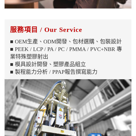
服務項目 / Our Service
■ OEM生產、ODM開發、包材選購、包裝設計
■ PEEK / LCP / PA / PC / PMMA / PVC+NBR 專
業特殊塑膠射出
■ 模具設計開發、塑膠產品組立
■ 製程能力分析 / PPAP報告撰寫能力