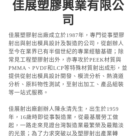
佳展塑膠興業有限公
司
佳展塑膠射出廠成立於1987年，專門從事塑膠
射出與射出模具設計及製造的公司，從創辦人
至今在業界已有半個世紀的專業經驗基礎；除
常見工程塑膠射出外，亦專攻於PEEK材質與
PMMA、PVDF和LCP等特殊材質射出成形，並
提供從射出模具設計開發、模流分析、熱澆道
分析、原料物性測試，至射出加工、產品組裝
等一站式服務。
佳展射出廠創辦人陳永清先生，出生於1959
年，16歲時即從事製造業，從最基層勞工做
起，一路走來見證台灣製造業最繁榮及最黯淡
的光景；為了力求突破以及塑膠射出產業轉