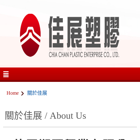
Home
關於佳展
關於佳展 / About Us