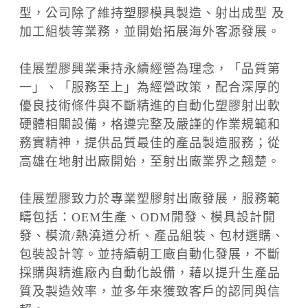
型，公司除了維持塑膠模具製造、射出成型 及
加工組裝等業務，並開始拓展海外客源發展。
佳展塑膠興業秉持永續經營為理念，「品質第
一」、「服務至上」為經營政策，配合深厚的
優良技術條件與不斷精進的自動化塑膠射出軟
硬體相關設備，格遵完整及嚴謹的作業規範和
務實精神，提供品質最佳的產品製造服務；從
高雄在地射出廠開始，至射出廠業界之翹楚。
佳展塑膠致力於專業塑膠射出廠發展，服務範
疇包括：OEM生產、ODM開發、模具設計開
發、模流/熱澆道分析、產品組裝、包材選購、
包裝設計等。並持續朝工廠自動化發展，不斷
採購與精進廠內自動化設備，藉以提升生產品
質及製造效率，並多年來獲致客戶的認同與信